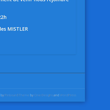
22h
rles MISTLER
 by
Pinboard Theme
by
One Designs
and
WordPress