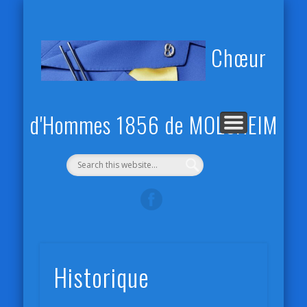
NOS CONCERTS
RECRUTEMENT
LE DIRECTEUR
RÉPÉTITIONS
HISTORIQUE
ACTUALITÉS
CONTACT
ACCUEIL
VIDÉOS
Chœur
d'Hommes 1856 de MOLSHEIM
Historique